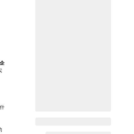
企
实
什
Zoho Mail热点
的