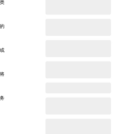
类
的
或
将
务