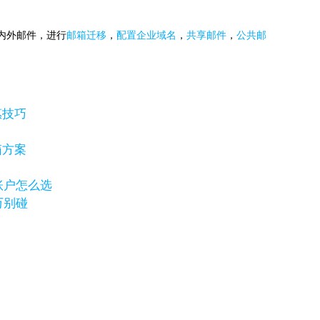
国内外邮件，进行
邮箱迁移
，
配置企业域名
，
共享邮件
，
公共邮
惠技巧
箱方案
岸账户怎么选
万别碰