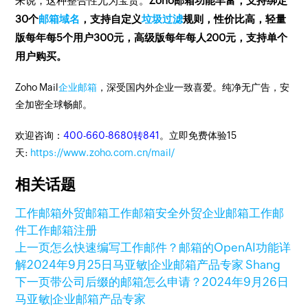
来说，这种整合性尤为宝贵。
Zoho邮箱功能丰富，支持绑定
30个
邮箱域名
，支持自定义
垃圾过滤
规则，性价比高，轻量
版每年每5个用户300元，高级版每年每人200元，支持单个
用户购买。
Zoho Mail
企业邮箱
，深受国内外企业一致喜爱。纯净无广告，安
全加密全球畅邮。
欢迎咨询：
400-660-8680转841
。立即免费体验15
天:
https://www.zoho.com.cn/mail/
相关话题
工作邮箱
外贸邮箱
工作邮箱安全
外贸企业邮箱
工作邮
件
工作邮箱注册
上一页
怎么快速编写工作邮件？邮箱的OpenAI功能详
解
2024年9月25日
马亚敏|企业邮箱产品专家 Shang
下一页
带公司后缀的邮箱怎么申请？
2024年9月26日
马亚敏|企业邮箱产品专家