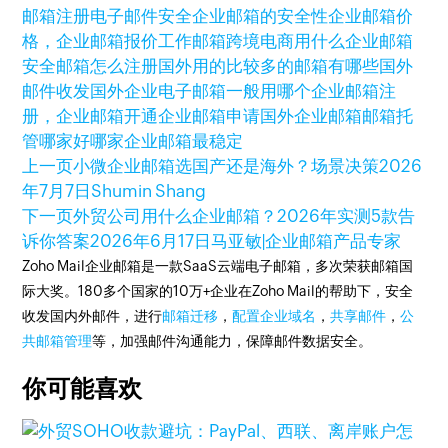
邮箱注册
电子邮件安全
企业邮箱的安全性
企业邮箱价
格，企业邮箱报价
工作邮箱
跨境电商用什么企业邮箱
安全邮箱怎么注册
国外用的比较多的邮箱有哪些
国外
邮件收发
国外企业电子邮箱一般用哪个
企业邮箱注
册，企业邮箱开通
企业邮箱申请
国外企业邮箱
邮箱托
管哪家好
哪家企业邮箱最稳定
上一页
小微企业邮箱选国产还是海外？场景决策
2026
年7月7日
Shumin Shang
下一页
外贸公司用什么企业邮箱？2026年实测5款告
诉你答案
2026年6月17日
马亚敏|企业邮箱产品专家
Zoho Mail企业邮箱是一款SaaS云端电子邮箱，多次荣获邮箱国
际大奖。180多个国家的10万+企业在Zoho Mail的帮助下，安全
收发国内外邮件，进行
邮箱迁移
，
配置企业域名
，
共享邮件
，
公
共邮箱管理
等，加强邮件沟通能力，保障邮件数据安全。
你可能喜欢