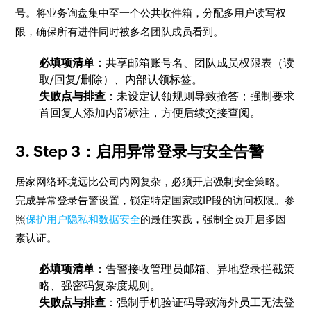
号。将业务询盘集中至一个公共收件箱，分配多用户读写权
限，确保所有进件同时被多名团队成员看到。
必填项清单
：共享邮箱账号名、团队成员权限表（读
取/回复/删除）、内部认领标签。
失败点与排查
：未设定认领规则导致抢答；强制要求
首回复人添加内部标注，方便后续交接查阅。
3. Step 3：启用异常登录与安全告警
居家网络环境远比公司内网复杂，必须开启强制安全策略。
完成异常登录告警设置，锁定特定国家或IP段的访问权限。参
照
保护用户隐私和数据安全
的最佳实践，强制全员开启多因
素认证。
必填项清单
：告警接收管理员邮箱、异地登录拦截策
略、强密码复杂度规则。
失败点与排查
：强制手机验证码导致海外员工无法登