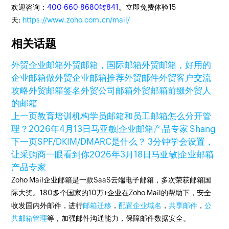
欢迎咨询：
400-660-8680转841
。立即免费体验15
天:
https://www.zoho.com.cn/mail/
相关话题
外贸企业邮箱
外贸邮箱，国际邮箱
外贸邮箱，好用的
企业邮箱
做外贸企业邮箱推荐
外贸邮件
外贸客户交流
攻略
外贸邮箱签名
外贸公司邮箱
外贸邮箱前缀
外贸人
的邮箱
上一页
教育培训机构学员邮箱和员工邮箱怎么分开管
理？
2026年4月13日
马亚敏|企业邮箱产品专家 Shang
下一页
SPF/DKIM/DMARC是什么？ 3分钟学会设置，
让采购商一眼看到你
2026年3月18日
马亚敏|企业邮箱
产品专家
Zoho Mail企业邮箱是一款SaaS云端电子邮箱，多次荣获邮箱国
际大奖。180多个国家的10万+企业在Zoho Mail的帮助下，安全
收发国内外邮件，进行
邮箱迁移
，
配置企业域名
，
共享邮件
，
公
共邮箱管理
等，加强邮件沟通能力，保障邮件数据安全。