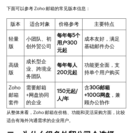
下面可以参考 Zoho 邮箱的常见版本信息：
版本
适合对象
价格参考
主要特点
每年每5个
轻量
小团队、初
成本友好，满足
用户300
版
创外贸公司
基础邮件办公
元起
成长型企
高级
每年每人
功能更全面，支
业、跨境业
版
200元起
持单个用户购买
务团队
Zoho
需要邮箱
含
30G邮箱
150元起/
邮箱
+网盘协同
+100G网盘
，兼
人/年
套件
的企业
顾办公协作
从整体来看，Zoho 邮箱在价格、功能和灵活采购方面，比较
适合有海外沟通需求的企业用户。