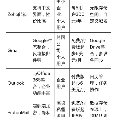
中小
支持中文
企
每5用
无限存储
Zoho邮箱
界面，性
业、
户300
空间，自
价比高
个人
元/年
定义域名
用户
跨国
Google生
免费/付
Google
公
态整合，
费版起
Drive整
Gmail
司、
反垃圾邮
步6美
合，多设
个人
件强
元/月
备同步
用户
与Office
付费版
日历管
365整
企业
Outlook
起步6
理，任务
合，企业
用户
美元/月
协作
功能丰富
高隐
免费/付
数据存储
端到端加
私需
费版起
在瑞士，
ProtonMail
密，隐私
求用
步5欧
隐私法规