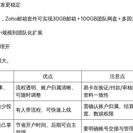
收发更稳定
ho邮箱套件可实现30GB邮箱 + 100GB团队网盘 + 多因
从小规模到团队化扩展
代理开
很大。
优点
注意点
事、
流程透明、账户归属清晰、
易卡在验证/付款/审
可随时调整
资料一致性
缺少投
需确认账户归属、结
有人带流程、可快速上线
度、数据权限
自己掌
节省开户时间、后期可自主
要明确账号交接与管
管理