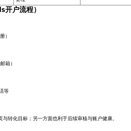
Ads开户流程）
注册）
录邮箱）
）
话等
页与转化目标；另一方面也利于后续审核与账户健康。