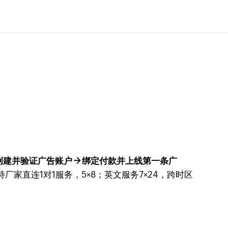
创建并验证广告账户 → 绑定付款并上线第一条广
厂家直连1对1服务，5×8；英文服务7×24，跨时区