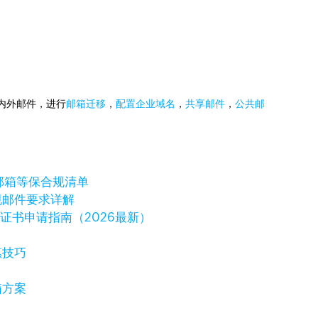
国内外邮件，进行
邮箱迁移
，
配置企业域名
，
共享邮件
，
公共邮
邮箱等保合规清单
规邮件要求详解
字证书申请指南（2026最新）
惠技巧
箱方案