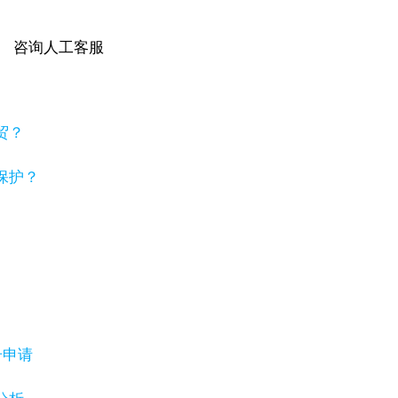
咨询人工客服
贸？
保护？
号申请