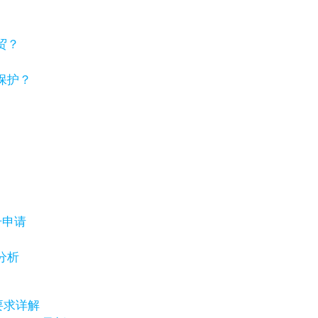
贸？
保护？
号申请
分析
要求详解