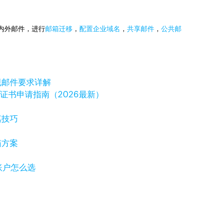
国内外邮件，进行
邮箱迁移
，
配置企业域名
，
共享邮件
，
公共邮
规邮件要求详解
字证书申请指南（2026最新）
惠技巧
箱方案
岸账户怎么选