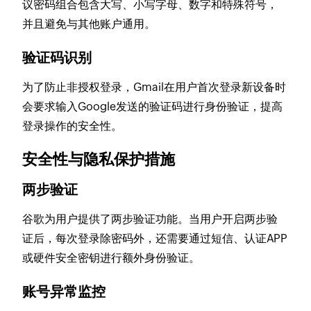
议密码组合包含大写、小写字母、数字和特殊符号，
并且避免与其他账户通用。
验证码识别
为了防止非授权登录，Gmail在用户首次登录新设备时
会要求输入Google发送的验证码进行身份验证，提高
登录操作的安全性。
安全性与隐私保护措施
两步验证
谷歌为用户提供了两步验证功能。当用户开启两步验
证后，每次登录除密码外，还需要通过短信、认证APP
或硬件安全密钥进行额外身份验证。
账号异常监控