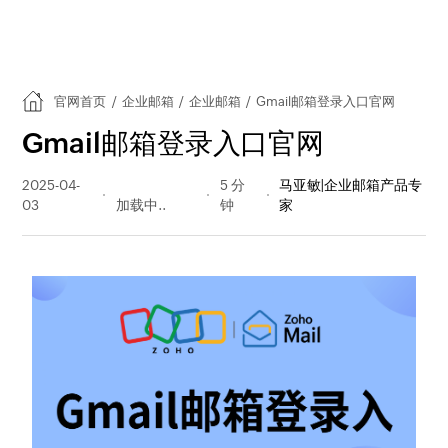
官网首页
/
企业邮箱
/
企业邮箱
/
Gmail邮箱登录入口官网
Gmail邮箱登录入口官网
2025-04-
20270 阅读
5 分
马亚敏|企业邮箱产品专
03
量
钟
家