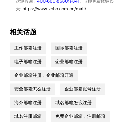
欢迎咨询：
400-660-8680转841
。立即免费体验15
天:
https://www.zoho.com.cn/mail/
相关话题
工作邮箱注册
国际邮箱注册
电子邮箱注册
企业邮箱注册
企业邮箱注册，企业邮箱开通
安全邮箱怎么注册
企业邮箱账号注册
海外邮箱注册
域名邮箱怎么注册
域名注册邮箱
免费企业邮箱，注册邮箱