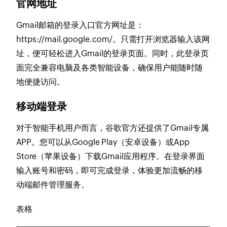
官网地址
Gmail邮箱的登录入口官方网址是：
https://mail.google.com/。只需打开浏览器输入该网
址，便可轻松进入Gmail的登录页面。同时，此登录页
面完全兼容电脑及各类智能设备，确保用户能随时随
地便捷访问。
移动端登录
对于智能手机用户而言，谷歌官方还提供了Gmail专属
APP。您可以从Google Play（安卓设备）或App
Store（苹果设备）下载Gmail应用程序。在登录界面
输入账号和密码，即可完成登录，体验更加流畅的移
动端邮件管理服务。
表格