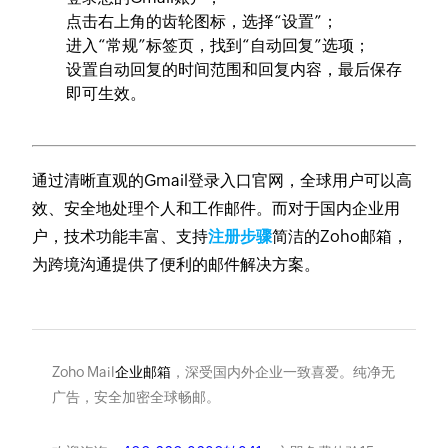
点击右上角的齿轮图标，选择“设置”；
进入“常规”标签页，找到“自动回复”选项；
设置自动回复的时间范围和回复内容，最后保存
即可生效。
通过清晰直观的Gmail登录入口官网，全球用户可以高
效、安全地处理个人和工作邮件。而对于国内企业用
户，技术功能丰富、支持
注册步骤
简洁的Zoho邮箱，
为跨境沟通提供了便利的邮件解决方案。
Zoho Mail
企业邮箱
，深受国内外企业一致喜爱。纯净无
广告，安全加密全球畅邮。