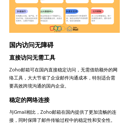
国内访问无障碍
直接访问无需工具
Zoho邮箱可在国内直接稳定访问，无需借助额外的网
络工具，大大节省了企业邮件沟通成本，特别适合需
要高效跨境沟通的国内企业。
稳定的网络连接
与Gmail相比，Zoho邮箱在国内提供了更加流畅的连
接，同时保障了邮件传输过程中的稳定性和安全性。