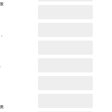
发
送，
。
类