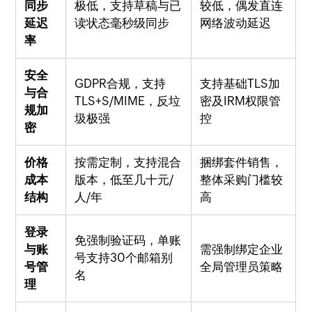
同步
极低，支持草稿与已
较低，偶发直连
延迟
读状态毫秒级同步
网络波动延迟
率
安全
GDPR合规，支持
支持基础TLS加
与合
TLS+S/MIME，反垃
密及IRM权限管
规加
圾极强
控
密
价格
按需定制，支持混合
捆绑套件销售，
成本
版本，低至几十元/
整体采购门槛较
结构
人/年
高
登录
免强制验证码，单账
与账
需强制绑定企业
号支持30个邮箱别
号管
全局管理员策略
名
理