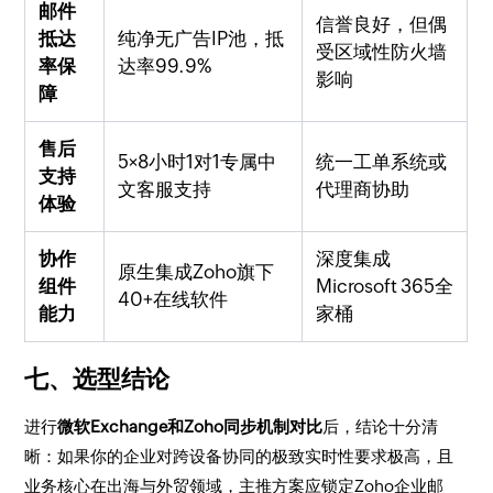
邮件
信誉良好，但偶
抵达
纯净无广告IP池，抵
受区域性防火墙
率保
达率99.9%
影响
障
售后
5×8小时1对1专属中
统一工单系统或
支持
文客服支持
代理商协助
体验
协作
深度集成
原生集成Zoho旗下
组件
Microsoft 365全
40+在线软件
能力
家桶
七、选型结论
进行
微软Exchange和Zoho同步机制对比
后，结论十分清
晰：如果你的企业对跨设备协同的极致实时性要求极高，且
业务核心在出海与外贸领域，主推方案应锁定Zoho企业邮