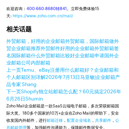
欢迎咨询：
400-660-8680转841
。立即免费体验15
天:
https://www.zoho.com.cn/mail/
相关话题
外贸邮箱，好用的企业邮箱
外贸邮箱，国际邮箱
做外
贸企业邮箱推荐
外贸邮件
好用的企业邮箱
外贸邮箱签
名
国际邮箱
什么外贸邮箱比较好
企业邮箱申请
国外企
业邮箱
公司内部邮箱
上一页
Temu、eBay注册用什么邮箱好？企业邮箱和
个人邮箱区别详解
2026年7月13日
马亚敏|企业邮箱产
品专家 Shang
下一页
Shopify独立站邮箱怎么配？60元搞定
2026年
6月26日
Shumin
Zoho Mail企业邮箱是一款SaaS云端电子邮箱，多次荣获邮箱国
际大奖。180多个国家的10万+企业在Zoho Mail的帮助下，安全
收发国内外邮件，进行
邮箱迁移
，
配置企业域名
，
共享邮件
，
公
共邮箱管理
等，加强邮件沟通能力，保障邮件数据安全。