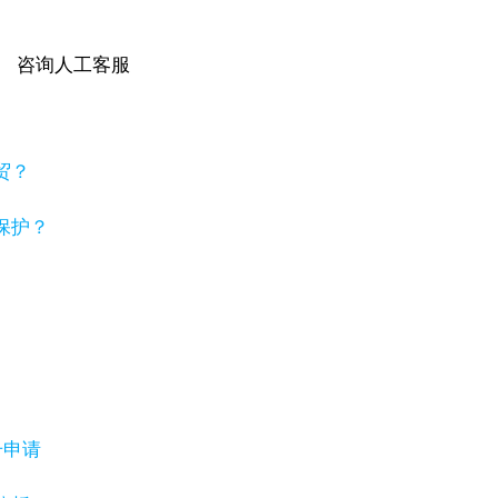
咨询人工客服
贸？
保护？
号申请