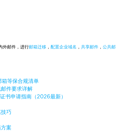
国内外邮件，进行
邮箱迁移
，
配置企业域名
，
共享邮件
，
公共邮
邮箱等保合规清单
规邮件要求详解
字证书申请指南（2026最新）
惠技巧
箱方案