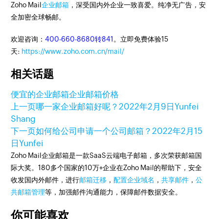
Zoho Mail
企业邮箱
，深受国内外企业一致喜爱。纯净无广告，安
全加密全球畅邮。
欢迎咨询：
400-660-8680转841
。立即免费体验15
天:
https://www.zoho.com.cn/mail/
相关话题
便宜的企业邮箱
企业邮箱价格
上一页
哪一家企业邮箱好呢？
2022年2月9日
Yunfei
Shang
下一页
如何给公司申请一个公司邮箱？
2022年2月15
日
Yunfei
Zoho Mail企业邮箱是一款SaaS云端电子邮箱，多次荣获邮箱国
际大奖。180多个国家的10万+企业在Zoho Mail的帮助下，安全
收发国内外邮件，进行
邮箱迁移
，
配置企业域名
，
共享邮件
，
公
共邮箱管理
等，加强邮件沟通能力，保障邮件数据安全。
你可能喜欢