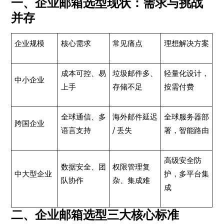
​一、企业邮箱选型现状：需求与挑战
并存​
企业规模​
核心需求​
常见痛点​
理想解决方案​
成本可控、易
垃圾邮件多、
轻量化设计，
中小企业​
上手​
存储不足​
按需付费​
全球通信、多
海外邮件延迟
全球服务器部
跨国企业​
语言支持​
/ 丢失​
署，智能路由​
高级安全防
数据安全、团
权限管理复
中大型企业​
护，多平台集
队协作​
杂、集成难​
成​
二、企业邮箱选型三大核心标准​