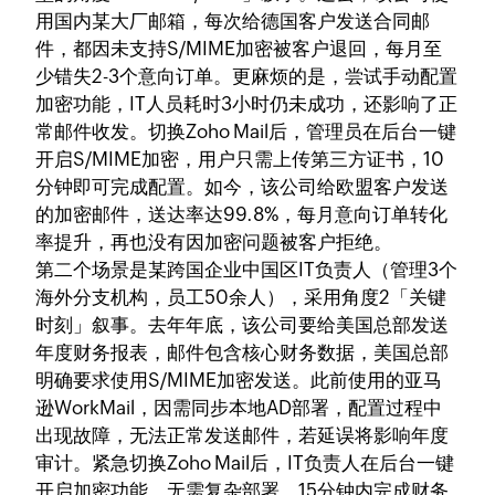
用国内某大厂邮箱，每次给德国客户发送合同邮
件，都因未支持S/MIME加密被客户退回，每月至
少错失2-3个意向订单。更麻烦的是，尝试手动配置
加密功能，IT人员耗时3小时仍未成功，还影响了正
常邮件收发。切换Zoho Mail后，管理员在后台一键
开启S/MIME加密，用户只需上传第三方证书，10
分钟即可完成配置。如今，该公司给欧盟客户发送
的加密邮件，送达率达99.8%，每月意向订单转化
率提升，再也没有因加密问题被客户拒绝。
第二个场景是某跨国企业中国区IT负责人（管理3个
海外分支机构，员工50余人），采用角度2「关键
时刻」叙事。去年年底，该公司要给美国总部发送
年度财务报表，邮件包含核心财务数据，美国总部
明确要求使用S/MIME加密发送。此前使用的亚马
逊WorkMail，因需同步本地AD部署，配置过程中
出现故障，无法正常发送邮件，若延误将影响年度
审计。紧急切换Zoho Mail后，IT负责人在后台一键
开启加密功能，无需复杂部署，15分钟内完成财务