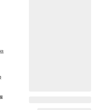
信
接
服
Zoho Mail热点