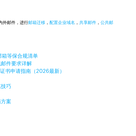
国内外邮件，进行
邮箱迁移
，
配置企业域名
，
共享邮件
，
公共邮
邮箱等保合规清单
规邮件要求详解
字证书申请指南（2026最新）
惠技巧
箱方案