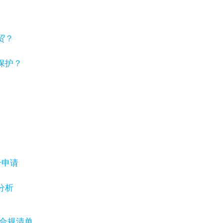
贸？
保护？
号申请
分析
保合规清单