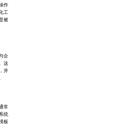
操作
化工
是被
与企
。这
，并
。
通常
系统
模板