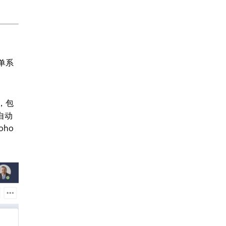
单系
，包
自动
ho