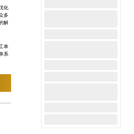
优化
众多
的解
工单
单系