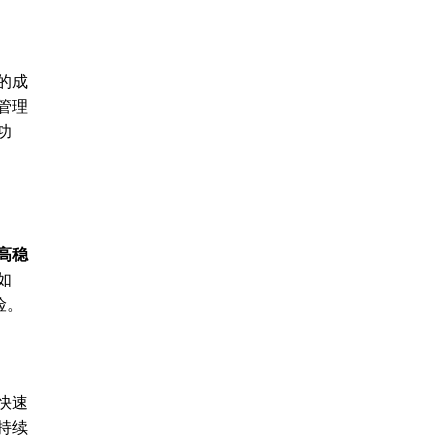
的成
管理
功
高稳
如
险。
快速
持续