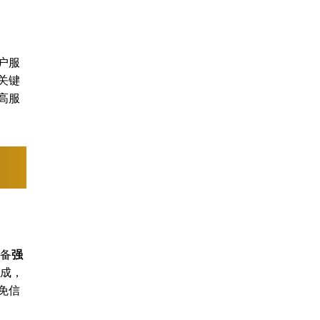
户服
关键
高服
具备
强
集成，
免信