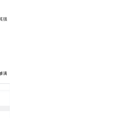
其强
够满