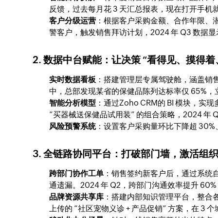
反馈，过去每月花 3 天汇总报表，现在打开手
客户分级运营
：根据客户采购金额、合作年限、潜
警客户，触发销售拜访计划，2024 年 Q3 数据
2. 数据中台赋能：让决策 “看得见、摸得着
实时数据看板
：搭建管理层专属驾驶舱，涵盖销售额
中，总部发现某省的保健品陈列达标率仅 65%，
智能分析模型
：通过Zoho CRM的 BI 模块
“买器械送保健品试用装” 的组合策略，2024 年 
风险预警系统
：设置客户采购量环比下降超 30%、
3. 全链路协同平台：打破部门墙，激活组
跨部门协作工单
：销售签约新客户后，通过系统自
通遗漏。2024 年 Q2，跨部门沟通效率提升 60
品牌资源共享库
：搭建内部知识管理平台，整合
上传的 “社区宠物义诊 + 产品促销” 方案，在 3