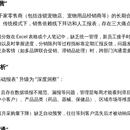
营”
千家零售商（包括连锁宠物店、宠物用品经销商等）的长期
。传统模式下，销售依赖线下拜访和人工报表，存在三大痛
分散在 Excel 表格或个人笔记中，缺乏统一管理，新员工接手
难以及时掌握进度，分销陈列等过程指标靠定期汇报反馈，问题
杂客情（如多品牌联合促销、滞销品处理）时，跨部门沟通需多次
析”
报表” 升级为 “深度洞察”：
 天，且存在数据填报不规范、漏报等问题，管理层每周才能看到
中小客户）、产品品类（药品、器械、保健品）、区域市场等维
两月采购量下降）缺乏自动预警，往往等到客户流失后才被动响
通”