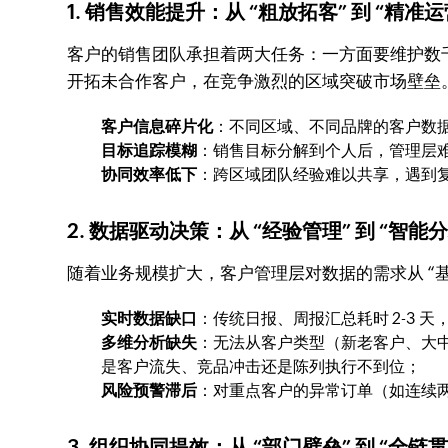
1. 销售效能提升：从 “粗放拓客” 到 “精准运
客户的销售团队承担着两大任务：一方面要维护数
开拓未合作客户，在竞争激烈的区域突破市场壁垒
客户信息碎片化
：不同区域、不同品牌的客户数据
目标追踪模糊
：销售目标分解到个人后，管理层
协同效率低下
：跨区域团队经验难以共享，遇到复
2. 数据驱动决策：从 “经验管理” 到 “智能分
随着业务规模扩大，客户管理层对数据的需求从 “基础
实时数据缺口
：传统日报、周报汇总耗时 2-3
多维分析缺失
：无法从客户类型（新老客户、大
是客户流失、竞品冲击还是陈列执行不到位；
风险预警滞后
：对重点客户的异常订单（如连续
3. 组织协同提效：从 “部门壁垒” 到 “全链贯