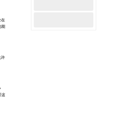
业在
也能
允许
争
署这