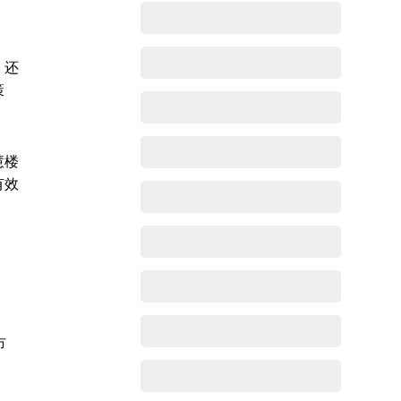
，还
策
慧楼
有效
市