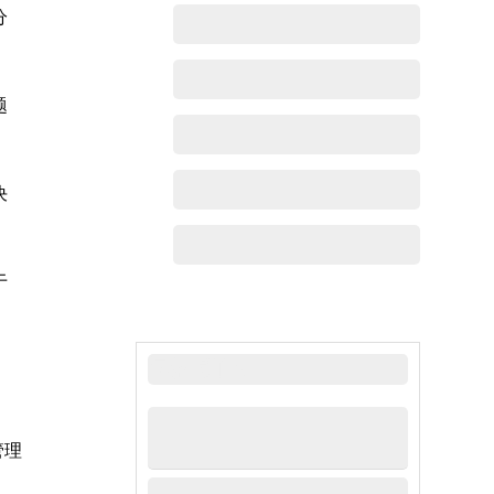
分
题
决
于
最新动态
管理