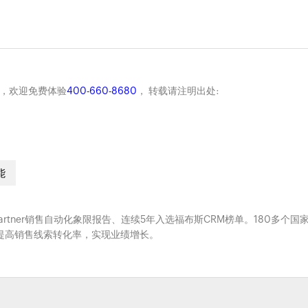
商，欢迎免费体验
400-660-8680
， 转载请注明出处:
能
Gartner销售自动化象限报告、连续5年入选福布斯CRM榜单。180多个国
系，提高销售线索转化率，实现业绩增长。