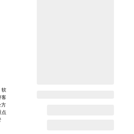
、软
Zoho百科
好客
全方
重点
管