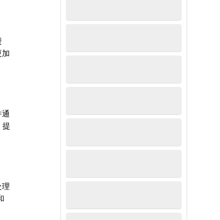
进
更加
并通
，提
处理
和