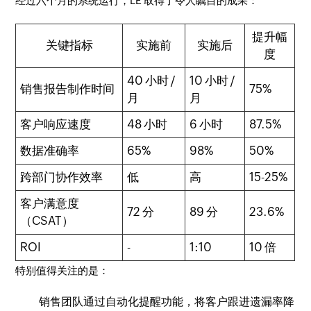
经过六个月的系统运行，LE 取得了令人瞩目的成果：
提升幅
关键指标
实施前
实施后
度
40 小时 /
10 小时 /
销售报告制作时间
75%
月
月
客户响应速度
48 小时
6 小时
87.5%
数据准确率
65%
98%
50%
跨部门协作效率
低
高
15-25%
客户满意度
72 分
89 分
23.6%
（CSAT）
ROI
-
1:10
10 倍
特别值得关注的是：
销售团队通过自动化提醒功能，将客户跟进遗漏率降