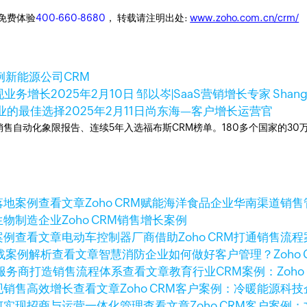
迎免费体验
400-660-8680
， 转载请注明出处:
www.zoho.com.cn/crm/
例
新能源公司CRM
现业务增长
2025年2月10日
邹以岑|SaaS营销增长专家 Shan
业的最佳选择
2025年2月11日
尚东海—客户增长运营官
ner销售自动化象限报告、连续5年入选福布斯CRM榜单。180多个国家的3
查看文章
Zoho CRM赋能海洋食品企业华南渠道销
生物制造企业Zoho CRM销售增长案例
查看文章
电动车控制器厂商借助Zoho CRM打通销售流程
查看文章
智慧消防企业如何做好客户管理？Zoho 
查看文章
教育行业CRM案例：Zoh
查看文章
Zoho CRM客户案例：冷暖能源
查看文章
Zoho CRM客户案