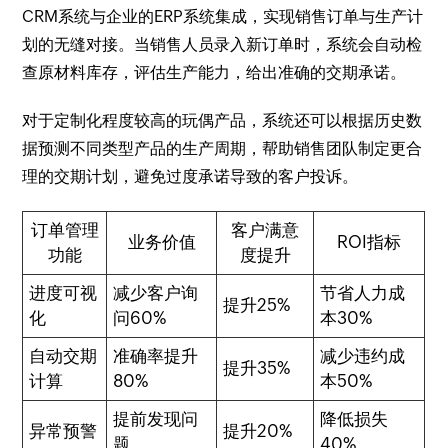
CRM系统与企业的ERP系统集成，实现销售订单与生产计
划的无缝对接。当销售人员录入新订单时，系统会自动检
查原材料库存，评估生产能力，给出准确的交期承诺。
对于定制化程度较高的玩偶产品，系统还可以根据历史数
据预测不同类型产品的生产周期，帮助销售团队制定更合
理的交期计划，避免过度承诺导致的客户投诉。
订单管理
客户满意
业务价值
ROI指标
功能
度提升
进度可视
减少客户询
节省人力成
提升25%
化
问60%
本30%
自动交期
准确率提升
减少违约成
提升35%
计算
80%
本50%
提前发现问
降低损失
异常预警
提升20%
题
40%