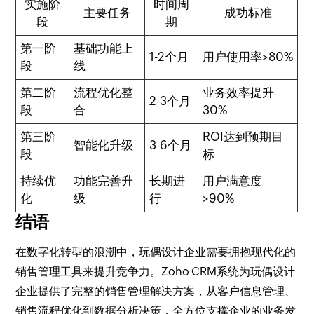
实施阶
时间周
主要任务
成功标准
段
期
第一阶
基础功能上
1-2个月
用户使用率>80%
段
线
第二阶
流程优化整
业务效率提升
2-3个月
段
合
30%
第三阶
ROI达到预期目
智能化升级
3-6个月
段
标
持续优
功能完善升
长期进
用户满意度
化
级
行
>90%
结语
在数字化转型的浪潮中，玩偶设计企业需要拥抱现代化的
销售管理工具来提升竞争力。Zoho CRM系统为玩偶设计
企业提供了完整的销售管理解决方案，从客户信息管理、
销售流程优化到数据分析决策，全方位支撑企业的业务发