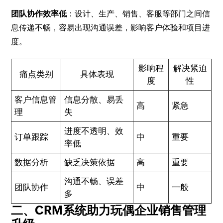
团队协作效率低
：设计、生产、销售、客服等部门之间信
息传递不畅，容易出现沟通误差，影响客户体验和项目进
度。
影响程
解决紧迫
痛点类别
具体表现
度
性
客户信息管
信息分散、易丢
高
紧急
理
失
进度不透明、效
订单跟踪
中
重要
率低
数据分析
缺乏决策依据
高
重要
沟通不畅、误差
团队协作
中
一般
多
二、CRM系统助力玩偶企业销售管理