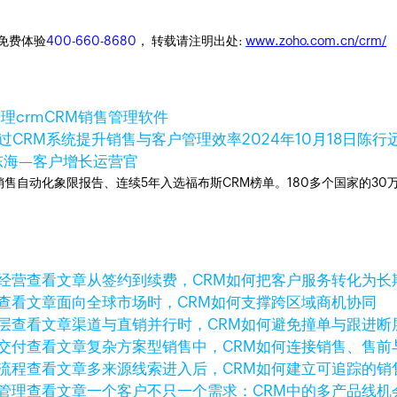
迎免费体验
400-660-8680
， 转载请注明出处:
www.zoho.com.cn/crm/
理crm
CRM销售管理软件
过CRM系统提升销售与客户管理效率
2024年10月18日
陈行远
东海—客户增长运营官
ner销售自动化象限报告、连续5年入选福布斯CRM榜单。180多个国家的3
查看文章
从签约到续费，CRM如何把客户服务转化为长
查看文章
面向全球市场时，CRM如何支撑跨区域商机协同
查看文章
渠道与直销并行时，CRM如何避免撞单与跟进断
查看文章
复杂方案型销售中，CRM如何连接销售、售前
查看文章
多来源线索进入后，CRM如何建立可追踪的销
查看文章
一个客户不只一个需求：CRM中的多产品线机