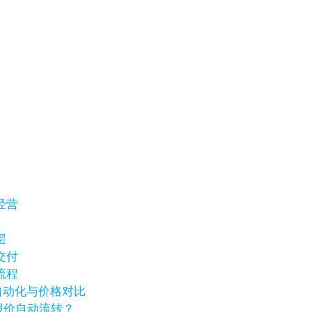
经营
层
交付
流程
销自动化与价格对比
报价自动流转？