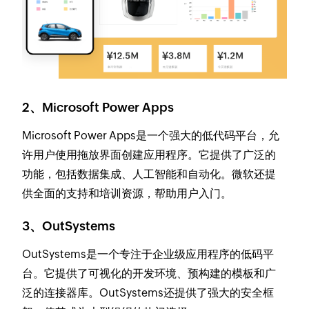
2、Microsoft Power Apps
Microsoft Power Apps是一个强大的低代码平台，允
许用户使用拖放界面创建应用程序。它提供了广泛的
功能，包括数据集成、人工智能和自动化。微软还提
供全面的支持和培训资源，帮助用户入门。
3、OutSystems
OutSystems是一个专注于企业级应用程序的低码平
台。它提供了可视化的开发环境、预构建的模板和广
泛的连接器库。OutSystems还提供了强大的安全框