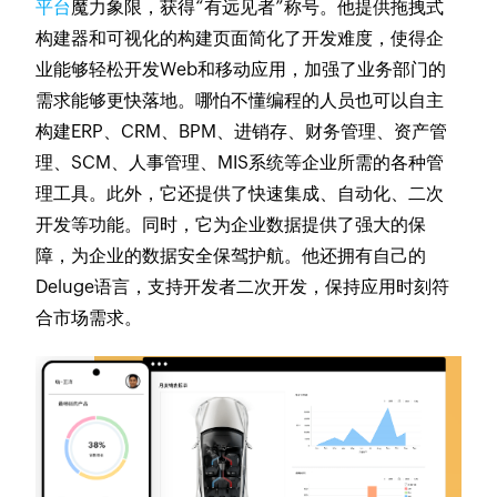
平台
魔力象限，获得“有远见者”称号。他提供拖拽式
构建器和可视化的构建页面简化了开发难度，使得企
业能够轻松开发Web和移动应用，加强了业务部门的
需求能够更快落地。哪怕不懂编程的人员也可以自主
构建ERP、CRM、BPM、进销存、财务管理、资产管
理、SCM、人事管理、MIS系统等企业所需的各种管
理工具。此外，它还提供了快速集成、自动化、二次
开发等功能。同时，它为企业数据提供了强大的保
障，为企业的数据安全保驾护航。他还拥有自己的
Deluge语言，支持开发者二次开发，保持应用时刻符
合市场需求。