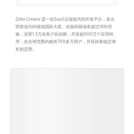
Zoho Creator 是一款SaaS云端低代码开发平台，多次
荣获低代码领域国际大奖。在低码领域有超过18年经
验，深受1.5万名客户的信赖，开发超600万个应用程
序，在全球范围内拥有700多万用户，并保持着稳定增
长的态势。