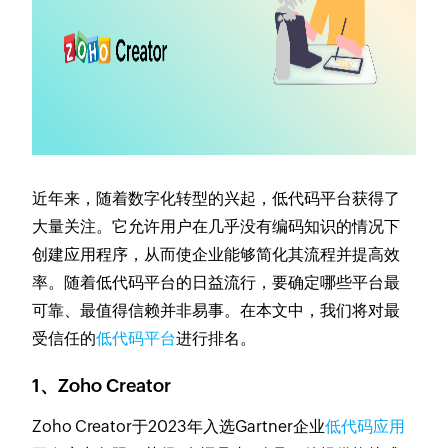
近年来，随着数字化转型的兴起，低代码平台获得了
大量关注。它允许用户在几乎没有编码知识的情况下
创建应用程序，从而使企业能够简化其流程并提高效
率。随着低代码平台的日益流行，要确定哪些平台最
可靠、最值得信赖并非易事。在本文中，我们将对最
受信任的
低代码平台
进行排名。
1、Zoho Creator
Zoho Creator于2023年入选Gartner企业
低代码应用