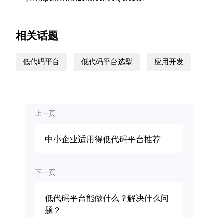
相关话题
低代码平台
低代码平台选型
应用开发
上一页
中小企业适用得低代码平台推荐
下一页
低代码平台能做什么？解决什么问
题？