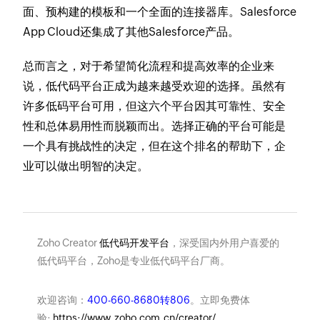
面、预构建的模板和一个全面的连接器库。Salesforce
App Cloud还集成了其他Salesforce产品。
总而言之，对于希望简化流程和提高效率的企业来
说，低代码平台正成为越来越受欢迎的选择。虽然有
许多低码平台可用，但这六个平台因其可靠性、安全
性和总体易用性而脱颖而出。选择正确的平台可能是
一个具有挑战性的决定，但在这个排名的帮助下，企
业可以做出明智的决定。
Zoho Creator
低代码开发平台
，深受国内外用户喜爱的
低代码平台，Zoho是专业低代码平台厂商。
欢迎咨询：
400-660-8680转806
。立即免费体
验:
https://www.zoho.com.cn/creator/