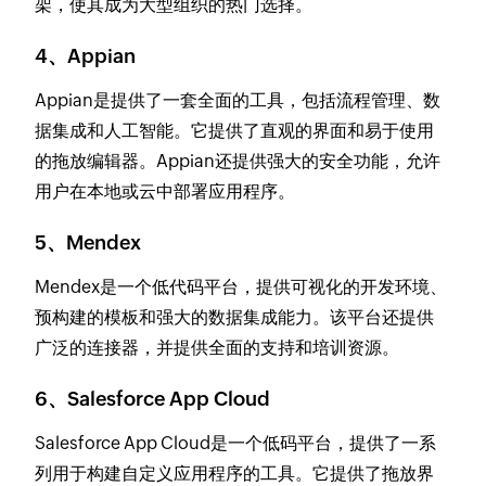
架，使其成为大型组织的热门选择。
4、Appian
Appian是提供了一套全面的工具，包括流程管理、数
据集成和人工智能。它提供了直观的界面和易于使用
的拖放编辑器。Appian还提供强大的安全功能，允许
用户在本地或云中部署应用程序。
5、Mendex
Mendex是一个低代码平台，提供可视化的开发环境、
预构建的模板和强大的数据集成能力。该平台还提供
广泛的连接器，并提供全面的支持和培训资源。
6、Salesforce App Cloud
Salesforce App Cloud是一个低码平台，提供了一系
列用于构建自定义应用程序的工具。它提供了拖放界