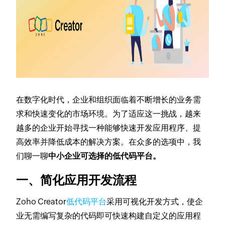
在数字化时代，企业和组织面临着不断增长的业务需
求和快速变化的市场环境。为了适应这一挑战，越来
越多的企业开始寻找一种能够快速开发应用程序、提
高效率并降低成本的解决方案。在众多的选项中，我
们聊一聊
中小企业可选择的低代码平台。
一、简化应用开发流程
Zoho Creator
低代码平台
采用可视化开发方式，使企
业无需编写复杂的代码即可快速构建自定义的应用程