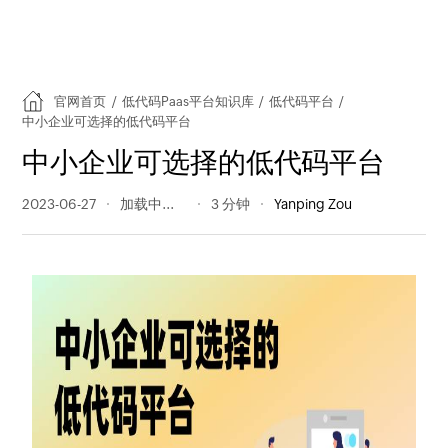
官网首页
/
低代码Paas平台知识库
/
低代码平台
/
中小企业可选择的低代码平台
中小企业可选择的低代码平台
2023-06-27
158 阅读量
3 分钟
Yanping Zou