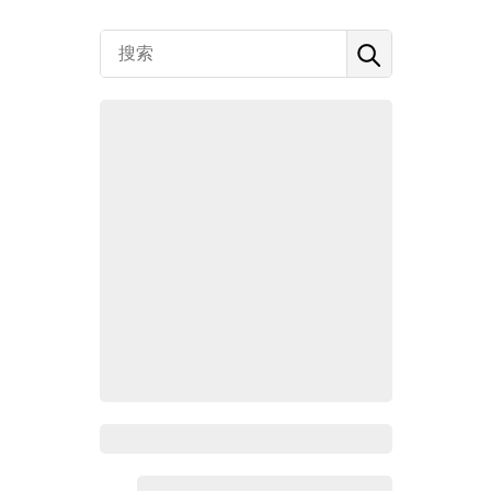
Zoho 热点