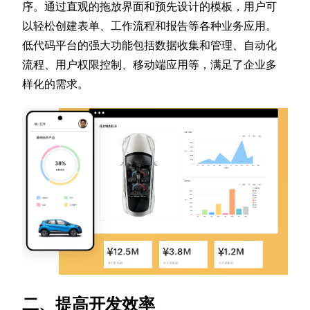
序。通过直观的拖放界面和预先设计的模板，用户可
以轻松创建表单、工作流程和报告等各种业务应用。
低代码平台的强大功能包括数据收集和管理、自动化
流程、用户权限控制、移动端应用等，满足了企业多
样化的需求。
二、提高开发效率