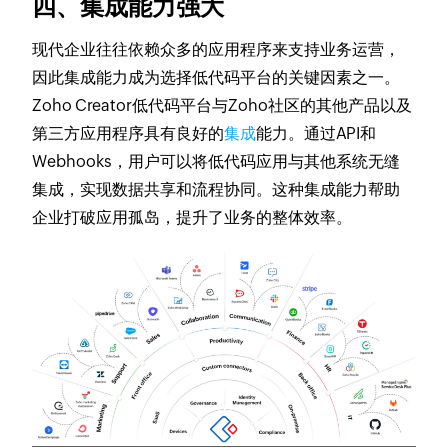
四、集成能力强大
现代企业往往依赖众多的应用程序来支持业务运营，
因此集成能力成为选择低代码平台的关键因素之一。
Zoho Creator低代码平台与Zoho社区的其他产品以及
第三方应用程序具有良好的
集成
能力。通过API和
Webhooks，用户可以将低代码应用与其他系统无缝
集成，实现数据共享和流程协同。这种集成能力帮助
企业打破应用孤岛，提升了业务的整体效率。