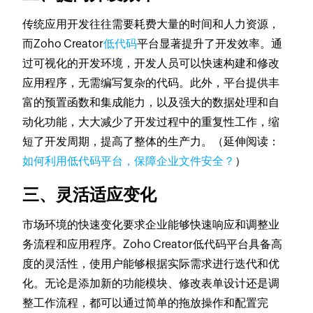
传统应用开发往往需要耗费大量的时间和人力资源，
而Zoho Creator
低代码
平台显著提升了开发效率。通
过可视化的开发环境，开发人员可以快速构建和修改
应用程序，无需编写复杂的代码。此外，平台提供丰
富的预置函数和集成能力，以及强大的数据处理和自
动化功能，大大减少了开发过程中的重复性工作，缩
短了开发周期，提高了整体的生产力。（延伸阅读：
如何利用低代码平台，保障企业文件安全？
）
三、灵活适应变化
市场环境的快速变化要求企业能够快速响应和调整业
务流程和应用程序。Zoho Creator低代码平台具备高
度的灵活性，使用户能够根据实际需求进行迭代和优
化。无论是添加新的功能模块、修改表单设计还是调
整工作流程，都可以通过简单的拖放操作和配置完