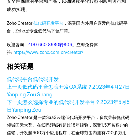
安全性保障的平台和产品，以确保数字化转型的顺利进行和
成功实现。
Zoho Creator
低代码开发平台
，深受国内外用户喜爱的低代码平
台，Zoho是专业低代码平台厂商。
欢迎咨询：
400-660-8680转806
。立即免费体
验:
https://www.zoho.com.cn/creator/
相关话题
低代码平台
低代码开发
上一页
低代码平台怎么开发OA系统？
2023年4月27日
Yanping Zou Shang
下一页
怎么选择专业的低代码开发平台？
2023年5月5
日
Yanping Zou
Zoho Creator 是一款SaaS云端低代码开发平台，多次荣获低代码
领域国际大奖。在低码领域有超过18年经验，深受1.5万名客户的
信赖，开发超600万个应用程序，在全球范围内拥有700多万用