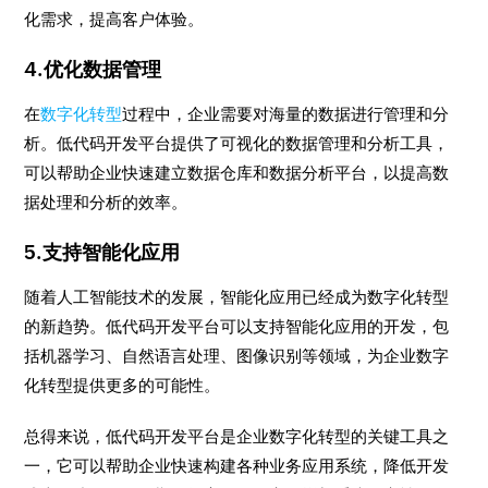
化需求，提高客户体验。
4.优化数据管理
在
数字化转型
过程中，企业需要对海量的数据进行管理和分
析。低代码开发平台提供了可视化的数据管理和分析工具，
可以帮助企业快速建立数据仓库和数据分析平台，以提高数
据处理和分析的效率。
5.支持智能化应用
随着人工智能技术的发展，智能化应用已经成为数字化转型
的新趋势。低代码开发平台可以支持智能化应用的开发，包
括机器学习、自然语言处理、图像识别等领域，为企业数字
化转型提供更多的可能性。
总得来说，低代码开发平台是企业数字化转型的关键工具之
一，它可以帮助企业快速构建各种业务应用系统，降低开发