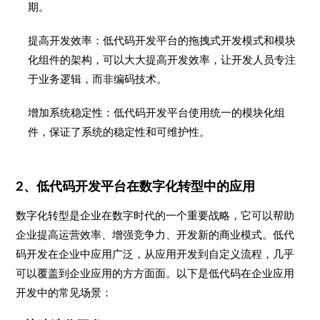
期。
提高开发效率：低代码开发平台的拖拽式开发模式和模块
化组件的架构，可以大大提高开发效率，让开发人员专注
于业务逻辑，而非编码技术。
增加系统稳定性：低代码开发平台使用统一的模块化组
件，保证了系统的稳定性和可维护性。
2、低代码开发平台在数字化转型中的应用
数字化转型是企业在数字时代的一个重要战略，它可以帮助
企业提高运营效率、增强竞争力、开发新的商业模式。低代
码开发在企业中应用广泛，从应用开发到自定义流程，几乎
可以覆盖到企业应用的方方面面。以下是低代码在企业应用
开发中的常见场景：