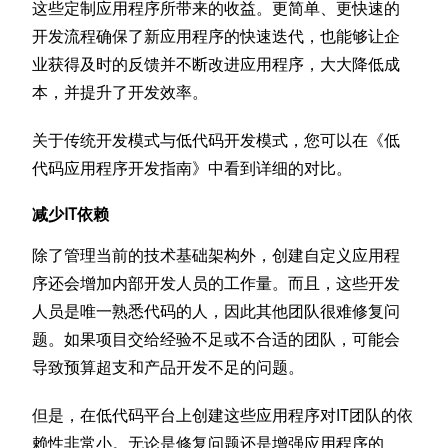
这些定制应用程序所带来的收益。更简单、更快速的
开发流程确保了新应用程序的快速迭代，也能够让企
业获得及时的反馈并不断改进应用程序，大大降低成
本，并提升了开发效率。
关于传统开发模式与低代码开发模式，您可以在《低
代码应用程序开发指南》中看到详细的对比。
减少IT依赖
除了管理当前的技术基础架构外，创建自定义应用程
序还会增加内部开发人员的工作量。而且，这些开发
人员是唯一熟悉代码的人，因此其他团队很难修复问
题。如果项目交给经验不足或不合适的团队，可能会
导致预算超支和产品开发不足的问题。
但是，在低代码平台上创建这些应用程序对IT团队的依
赖性非常小。无论是修复问题还是增强应用程序的