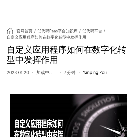
官网首页
/
低代码Paas平台知识库
/
低代码平台
/
自定义应用程序如何在数字化转型中发挥作用
自定义应用程序如何在数字化转
型中发挥作用
2023-01-20
187 阅读量
7 分钟
Yanping Zou