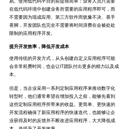
易。使用低代码平台的前提很简单：业务人员只需要
在低代码环境中创建业务所需要的应用程序即可，而
不需要因为现成应用、第三方软件而犹豫不决、畏手
畏脚，开发团队也完全不需要将时间浪费在会被处处
限制的应用程序开发。
提升开发效率，降低开发成本
使用传统的开发方式，从头创建自定义应用程序可能
会非常耗费时间，也会让IT团队付出更多的精力以及成
本。
但是，当企业采用一系列定制应用程序来推动数字化
转型时，他们通常希望在增加投入之前，能够先看到
这些定制应用程序所带来的收益。更简单、更快速的
开发流程确保了新应用程序的快速迭代，也能够让企
业获得及时的反馈并不断改进应用程序，大大降低成
本，并提升了开发效率。