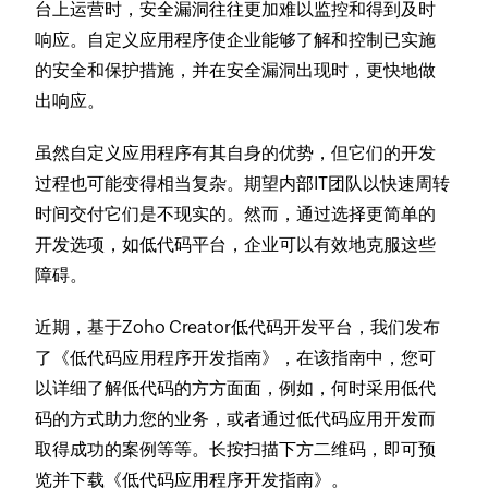
台上运营时，安全漏洞往往更加难以监控和得到及时
响应。自定义应用程序使企业能够了解和控制已实施
的安全和保护措施，并在安全漏洞出现时，更快地做
出响应。
虽然自定义应用程序有其自身的优势，但它们的开发
过程也可能变得相当复杂。期望内部IT团队以快速周转
时间交付它们是不现实的。然而，通过选择更简单的
开发选项，如低代码平台，企业可以有效地克服这些
障碍。
近期，基于Zoho Creator低代码开发平台，我们发布
了《低代码应用程序开发指南》，在该指南中，您可
以详细了解低代码的方方面面，例如，何时采用低代
码的方式助力您的业务，或者通过低代码应用开发而
取得成功的案例等等。长按扫描下方二维码，即可预
览并下载《低代码应用程序开发指南》。