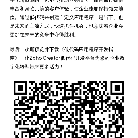
字化转型战略，它不仅推动业务增长，而且通过提供
丰富和身临其境的客户体验，使企业能够保持领先地
位。通过低代码来创建自定义应用程序，是当下、也
是未来的主流方式，快速抓住机会，也意味着企业会
更加在未来的竞争中夺得胜利。
最后，欢迎预览并下载《低代码应用程序开发指
南》，让Zoho Creator低代码开发平台为您的企业数
字化转型带来更多活力！