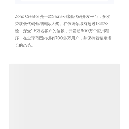
Zoho Creator 是一款SaaS云端低代码开发平台，多次
荣获低代码领域国际大奖。在低码领域有超过18年经
验，深受1.5万名客户的信赖，开发超600万个应用程
序，在全球范围内拥有700多万用户，并保持着稳定增
长的态势。