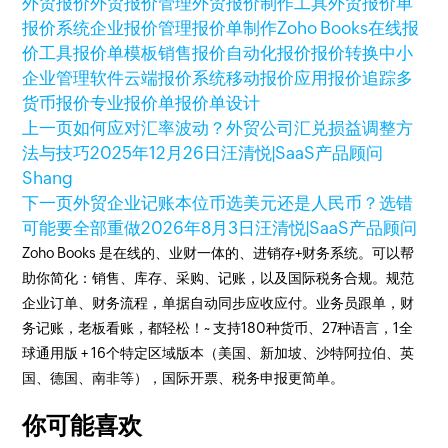
外贸报价
外贸报价管理
外贸报价制作工具
外贸报价单
报价系统
企业报价管理
报价单制作
Zoho Books
在线报
价工具
报价单模板
销售报价
自动化报价
报价转换
中小
企业管理软件
云端报价系统
移动报价应用
报价追踪
多
货币报价
专业报价单
报价单设计
上一页
如何应对汇率波动？外贸公司汇兑损益调整方
法与技巧
2025年12月26日
汪清悦|SaaS产品顾问
Shang
下一页
外贸企业记账本位币选美元还是人民币？选错
可能要全部重做
2026年8月3日
汪清悦|SaaS产品顾问
Zoho Books 是在线的、业财一体的、进销存+财务系统。可以帮
助你简化：销售、库存、采购、记账，以及国际税务合规。规范
企业订单、财务流程，单据自动同步应收应付。业务员跟单，财
务记账，老板看账，都轻松！~ 支持180种货币、27种语言，1全
球通用版 + 16个特定区域版本（美国、新加坡、沙特阿拉伯、英
国、德国、南非等），国际开票、税务申报更简单。
你可能喜欢