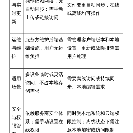
操作依赖网络，无
与实
文件变更自动同步，在线
自动同步；需手动
时更
或离线均可操作
上传或链接访问
新
运维
服务方维护后端基
需管理客户端版本和本地
与维
础设施，用户无运
设置，更新或故障排查需
护
维负担
用户处理
多设备临时或灵活
适用
需要离线访问或持续同
访问、不占本地存
场景
步、本地编辑需求
储需求
安全
依赖服务商安全体
同时受本地系统和云端权
与权
系；需手动设置在
限控制；离线状态下需注
限管
线权限
意本地加密或访问限制