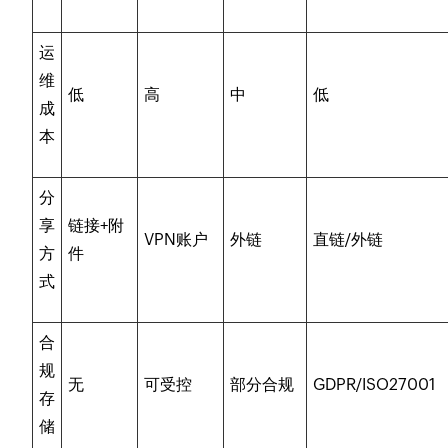
运
维
低
高
中
低
成
本
分
享
链接+附
VPN账户
外链
直链/外链
方
件
式
合
规
无
可受控
部分合规
GDPR/ISO27001
存
储