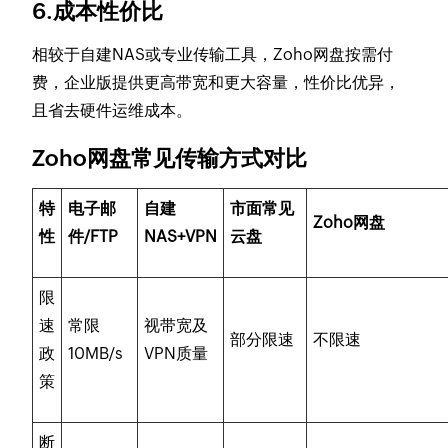
6.成本性价比
相较于自建NAS或专业传输工具，Zoho网盘按需付
费，企业版提供更高带宽和更大容量，性价比优异，
且省去硬件运维成本。
Zoho网盘常见传输方式对比
特
电子邮
自建
市面常见
Zoho网盘
性
件/FTP
NAS+VPN
云盘
限
速
常限
视带宽及
部分限速
不限速
政
10MB/s
VPN质量
策
断