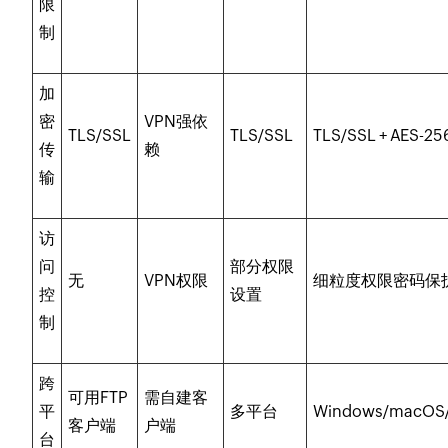
限
制
加
密
VPN强依
TLS/SSL
TLS/SSL
TLS/SSL + AES-25
传
赖
输
访
问
部分权限
无
VPN权限
细粒度权限密码保
控
设置
制
跨
可用FTP
需自建客
平
多平台
Windows/macOS/
客户端
户端
台