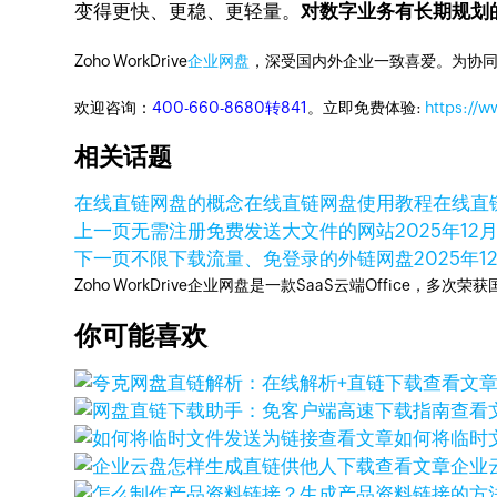
变得更快、更稳、更轻量。
对数字业务有长期规划
Zoho WorkDrive
企业网盘
，深受国内外企业一致喜爱。为协
欢迎咨询：
400-660-8680转841
。立即免费体验:
https://
相关话题
在线直链网盘的概念
在线直链网盘使用教程
在线直
上一页
无需注册免费发送大文件的网站
2025年12
下一页
不限下载流量、免登录的外链网盘
2025年1
Zoho WorkDrive企业网盘是一款SaaS云端Office，
你可能喜欢
查看文
查看
查看文章
如何将临时
查看文章
企业