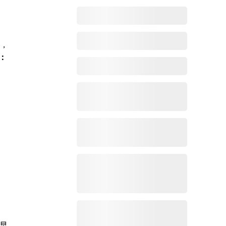
如，
：
早