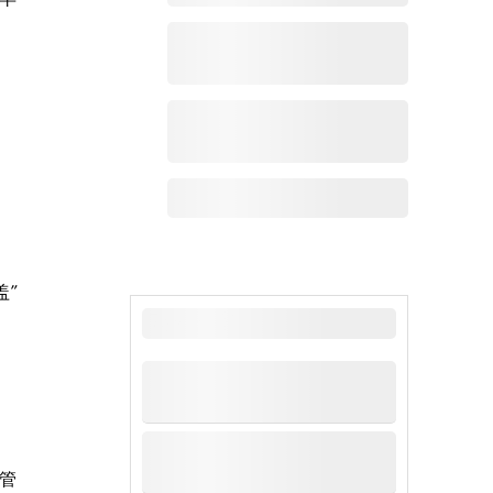
盖”
最新新闻
管