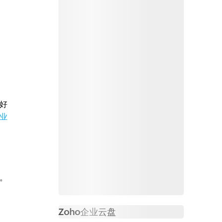
好
业
。
Zoho
企业云盘
必读