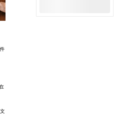
件
在
问文