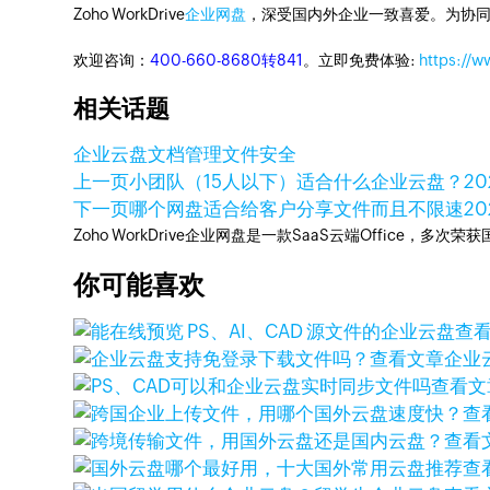
Zoho WorkDrive
企业网盘
，深受国内外企业一致喜爱。为协
欢迎咨询：
400-660-8680转841
。立即免费体验:
https://
相关话题
企业云盘
文档管理
文件安全
上一页
小团队（15人以下）适合什么企业云盘？
2
下一页
哪个网盘适合给客户分享文件而且不限速
2
Zoho WorkDrive企业网盘是一款SaaS云端Office，
你可能喜欢
查
查看文章
企业
查看文
查
查看
查