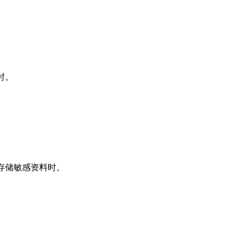
时。
存储敏感资料时。