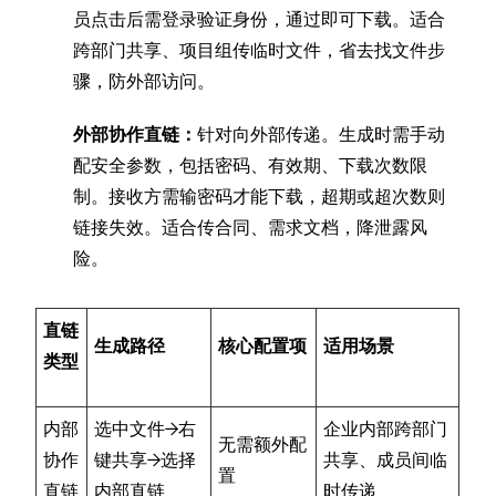
员点击后需登录验证身份，通过即可下载。适合
跨部门共享、项目组传临时文件，省去找文件步
骤，防外部访问。
外部协作直链：
针对向外部传递。生成时需手动
配安全参数，包括密码、有效期、下载次数限
制。接收方需输密码才能下载，超期或超次数则
链接失效。适合传合同、需求文档，降泄露风
险。
直链
生成路径
核心配置项
适用场景
类型
内部
选中文件→右
企业内部跨部门
无需额外配
协作
键共享→选择
共享、成员间临
置
直链
内部直链
时传递