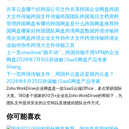
共享云盘哪个好
跨国公司文件共享
跨国企业网盘
跨国
大文件传输
跨国文件传输
跨国团队
跨国项目文档资料
管理
跨国网盘有哪些
跨国网盘是什么
跨国网盘推荐
跨
国网盘哪家好
跨国团队网盘
跨境网盘
数据跨境传输
跨
境企业网盘
跨境企业文件协作
大文件跨境传输
跨境企
业如何协作
跨境大文件传输工具
上一页
onedrive“跑不动”，跨国传输不用VPN的企业
网盘
2026年7月9日
孙淑敏 | SaaS网盘产品专家
Shang
下一页
跨境传输文件，用国外云盘还是国内云盘？
2026年6月25日
孙淑敏 | SaaS网盘产品专家
Zoho WorkDrive企业网盘是一款SaaS云端Office，多次荣获国际
大奖。180多个国家的10万+企业在Zoho WorkDrive的帮助下，为
团队文件提供安全的云空间以及便捷的团队合作方式。
你可能喜欢