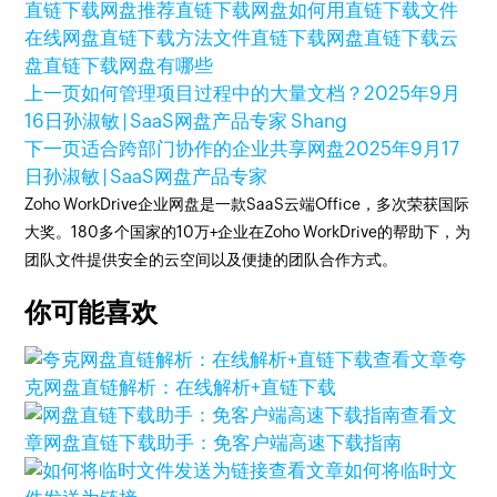
直链下载网盘推荐
直链下载网盘
如何用直链下载文件
在线网盘直链下载方法
文件直链下载网盘
直链下载云
盘
直链下载网盘有哪些
上一页
如何管理项目过程中的大量文档？
2025年9月
16日
孙淑敏 | SaaS网盘产品专家 Shang
下一页
适合跨部门协作的企业共享网盘
2025年9月17
日
孙淑敏 | SaaS网盘产品专家
Zoho WorkDrive企业网盘是一款SaaS云端Office，多次荣获国际
大奖。180多个国家的10万+企业在Zoho WorkDrive的帮助下，为
团队文件提供安全的云空间以及便捷的团队合作方式。
你可能喜欢
查看文章
夸
克网盘直链解析：在线解析+直链下载
查看文
章
网盘直链下载助手：免客户端高速下载指南
查看文章
如何将临时文