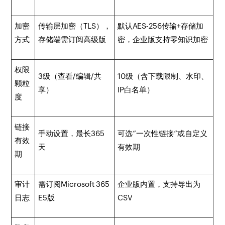
加密
传输层加密（TLS），
默认AES-256传输+存储加
方式
存储端需订阅高级版
密，企业版支持零知识加密
权限
3级（查看/编辑/共
10级（含下载限制、水印、
颗粒
享）
IP白名单）
度
链接
手动设置，最长365
可选“一次性链接”或自定义
有效
天
有效期
期
审计
需订阅Microsoft 365
企业版内置，支持导出为
日志
E5版
CSV