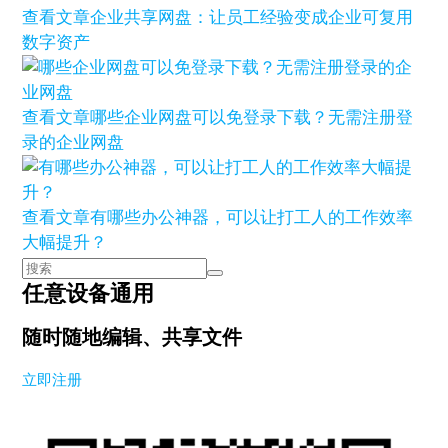
查看文章
企业共享网盘：让员工经验变成企业可复用
数字资产
查看文章
哪些企业网盘可以免登录下载？无需注册登
录的企业网盘
查看文章
有哪些办公神器，可以让打工人的工作效率
大幅提升？
任意设备通用
随时随地编辑、共享文件
立即注册