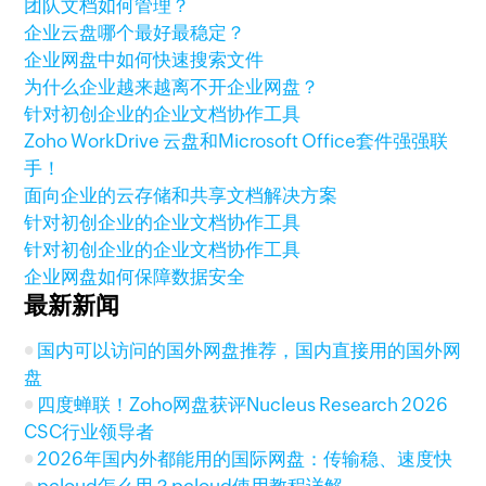
团队文档如何管理？
企业云盘哪个最好最稳定？
企业网盘中如何快速搜索文件
为什么企业越来越离不开企业网盘？
针对初创企业的企业文档协作工具
Zoho WorkDrive 云盘和Microsoft Office套件强强联
手！
面向企业的云存储和共享文档解决方案
针对初创企业的企业文档协作工具
针对初创企业的企业文档协作工具
企业网盘如何保障数据安全
最新新闻
国内可以访问的国外网盘推荐，国内直接用的国外网
盘
四度蝉联！Zoho网盘获评Nucleus Research 2026
CSC行业领导者
2026年国内外都能用的国际网盘：传输稳、速度快