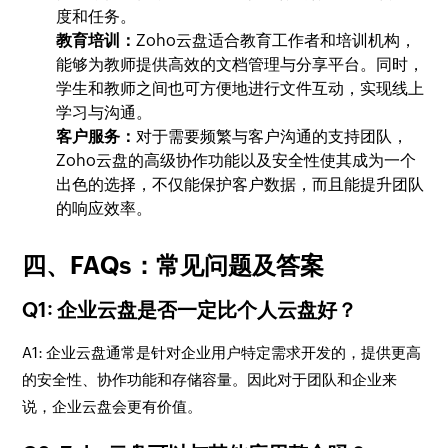
度和任务。
教育培训：
Zoho云盘适合教育工作者和培训机构，
能够为教师提供高效的文档管理与分享平台。同时，
学生和教师之间也可方便地进行文件互动，实现线上
学习与沟通。
客户服务：
对于需要频繁与客户沟通的支持团队，
Zoho云盘的高级协作功能以及安全性使其成为一个
出色的选择，不仅能保护客户数据，而且能提升团队
的响应效率。
四、FAQs：常见问题及答案
Q1: 企业云盘是否一定比个人云盘好？
A1: 企业云盘通常是针对企业用户特定需求开发的，提供更高
的安全性、协作功能和存储容量。因此对于团队和企业来
说，企业云盘会更有价值。