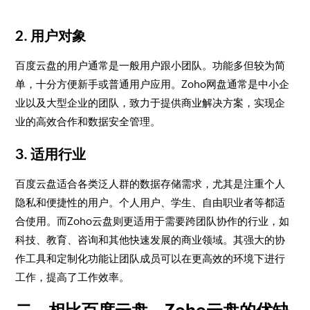
2. 用户对象
百度云盘的用户通常是一般用户跟小团队。功能多但较为简
单，十分方便新手或普通用户应用。Zoho网盘通常是中小企
业以及大型企业的团队，致力于提供商业解决方案，实现企
业的高效合作和数据安全管理。
3. 适用行业
百度云盘适合各类泛人群的数据存储需求，尤其是注重个人
隐私和便捷性的用户。个人用户、学生、自由职业者等都适
合使用。而Zoho云盘则更适用于需要跨团队协作的行业，如
科技、教育、咨询和其他快速发展的商业领域。其强大的协
作工具和定制化功能让团队成员可以在更高效的环境下进行
工作，提高了工作效率。