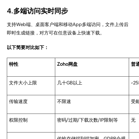
4.多端访问实时同步
支持Web端、桌面客户端和移动App多端访问，文件上传后
即时生成链接，对方可在任意设备上快速下载。
以下简要对比如下：
特性
Zoho网盘
普
文件大小上限
几十GB以上
~2
传输速度
不限速
受
权限控制
密码/过期/下载次数/IP限制等
无
传输存储端到端加密，GDPR合规