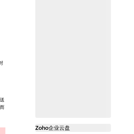
对
送
而
Zoho
企业云盘
必读