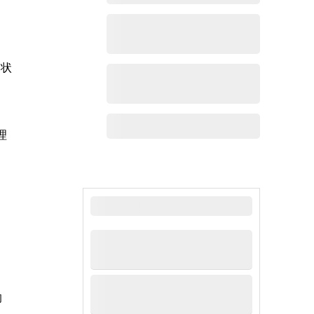
良状
理
最新新闻
的