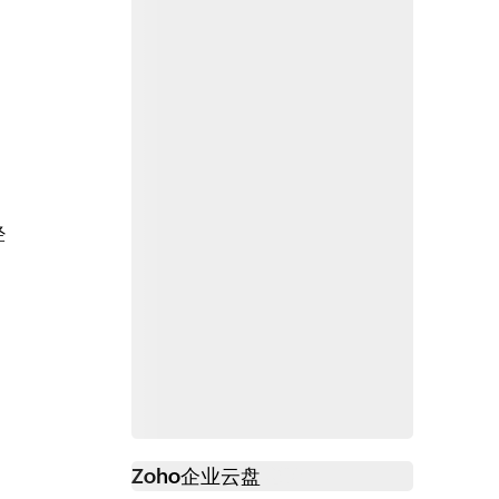
经
Zoho
企业云盘
必读