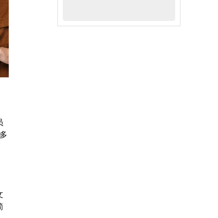
员
多
文
简