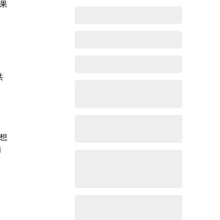
果
共
想
的