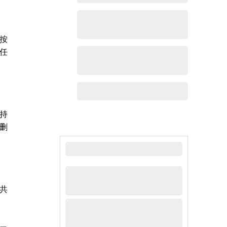
按
任
持
删
最新新闻
共