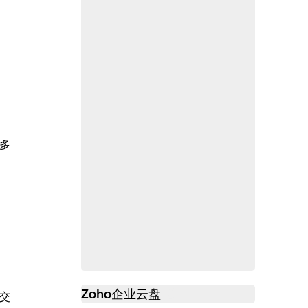
多
Zoho
企业云盘
必读
交