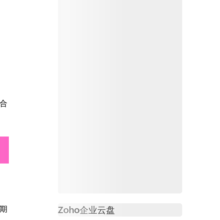
合
期
Zoho
企业云盘
必读