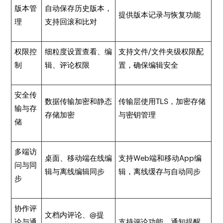
版本管
自动保存历史版本，
提供版本记录与恢复功能
理
支持回滚和比对
权限控
细粒度设置查看、编
支持文件/文件夹级权限配
制
辑、评论权限
置，确保编辑安全
安全传
数据传输加密和静态
传输层使用TLS，加密存储
输与存
存储加密
与密钥管理
储
多端访
桌面、移动端在线编
支持Web端和移动App编
问与同
辑与离线编辑同步
辑，离线缓存与自动同步
步
协作评
文档内评论、@提
论与通
支持评论功能、通知提醒