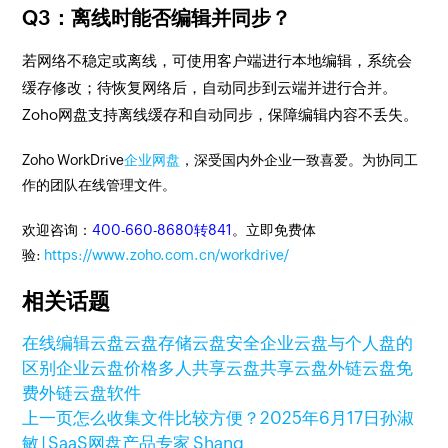
Q3：离线时能否编辑并同步？
若网络不稳定或离线，可使用客户端进行本地编辑，系统会
缓存修改；待恢复网络后，自动同步到云端并进行合并。
Zoho网盘支持离线缓存和自动同步，保障编辑内容不丢失。
Zoho WorkDrive
企业网盘
，深受国内外企业一致喜爱。为协同工
作的团队在线管理文件。
欢迎咨询：
400-660-8680转841
。立即免费体
验:
https://www.zoho.com.cn/workdrive/
相关话题
在线编辑
云盘
云盘存储
云盘安全
企业云盘与个人盘的
区别
企业云盘价格
多人共享云盘
共享云盘
外链云盘
免
费外链云盘软件
上一页
怎么收集文件比较方便？
2025年6月17日
孙淑
敏 | SaaS网盘产品专家 Shang