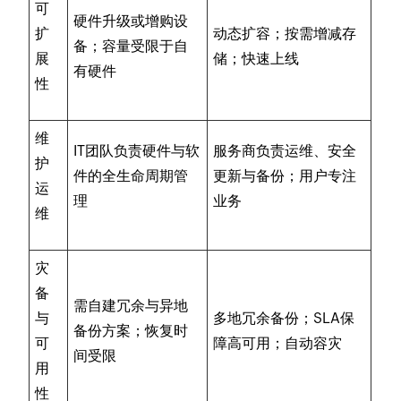
可
硬件升级或增购设
扩
动态扩容；按需增减存
备；容量受限于自
展
储；快速上线
有硬件
性
维
IT团队负责硬件与软
服务商负责运维、安全
护
件的全生命周期管
更新与备份；用户专注
运
理
业务
维
灾
备
需自建冗余与异地
与
多地冗余备份；SLA保
备份方案；恢复时
可
障高可用；自动容灾
间受限
用
性